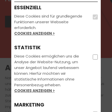
ESSENZIELL
Diese Cookies sind für grundlegende
Jetzt Kontakt aufnehmen
Funktionen unserer Webseite
erforderlich.
COOKIES ANZEIGEN >
STATISTIK
Diese Cookies ermöglichen uns die
Analyse der Website-Nutzung, um
AKTUELLES
unser Angebot laufend verbessern
können. Hierfür möchten wir
Natürlich steht
Deine
Führerscheinausbildung
für
statistische Informationen ohne
uns immer an erster Stelle. Doch auch darüber hinaus
Personenbezug erheben.
hält unsere Fahrschule für Dich eine Vielzahl
COOKIES ANZEIGEN >
zusätzlicher
attraktiver Angebote bereit.
An dieser
Stelle findest Du aktuelle Informationen und
MARKETING
Impressionen zu Veranstaltungen, News und