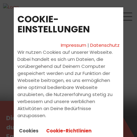
COOKIE-
EINSTELLUNGEN
Impressum
|
Datenschutz
Wir nutzen Cookies auf unserer Webseite.
Dabei handelt es sich um Dateien, die
vorübergehend auf Deinem Computer
gespeichert werden und zur Funktion der
Webseite beitragen, es uns ermöglichen
eine optimal bedienbare Webseite
anzubieten, die Nutzererfahrung stetig zu
verbessern und unsere werblichen
Aktivitäten an Deine Bedürfnisse
anzupassen.
Die aktuellsten News erhältst
du direkt bei uns in der
Cookies
Cookie-Richtlinien
Fahrschule.