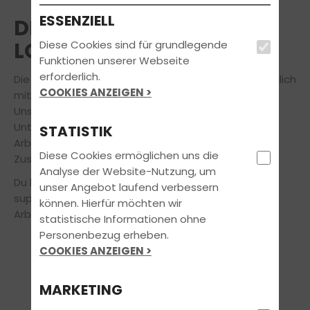
ESSENZIELL
DEINE ARBEIT SOLL SICH
LOHNEN
Diese Cookies sind für grundlegende
Funktionen unserer Webseite
erforderlich.
Die beste Ausbildung für unsere Kunden ist nur möglich
COOKIES ANZEIGEN >
mit den besten Fahrlehrern und Fahrlehrerinnen.
Unser Erfolg als erfolgreiches und dynamisches
Unternehmen basiert auf einer sehr positiven
STATISTIK
Arbeitsatmosphäre und der exzellenten
Diese Cookies ermöglichen uns die
Zusammenarbeit unserer qualifizierten Mitarbeiter.
Analyse der Website-Nutzung, um
Du bist bereits ein Top-Fahrlehrer? Wir bieten dir
unser Angebot laufend verbessern
super Kollegen und ausgezeichnete
können. Hierfür möchten wir
Arbeitsbedingungen:
statistische Informationen ohne
Personenbezug erheben.
COOKIES ANZEIGEN >
MARKETING
GEHALTSPAKET