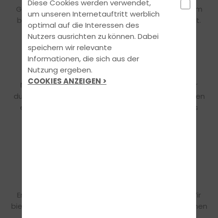
Diese Cookies werden verwendet,
Gute Arbeit muss sich auch finanziell lohnen. Darum
um unseren Internetauftritt werblich
bieten wir dir ein rundum attraktives Gehaltspaket.
optimal auf die Interessen des
Nutzers ausrichten zu können. Dabei
speichern wir relevante
Informationen, die sich aus der
UNSER TEAM
Nutzung ergeben.
COOKIES ANZEIGEN >
Nach einer umfassenden Einarbeitung sichern wir
durch regelmäßige Team-Meetings und -Events den
einzigartigen Teamspirit, der Bestandteil unseres
Erfolgs ist.
WORK-LIFE-BALANCE
Für exzellente Arbeit braucht man auch
Erholungspausen zum Auftanken neuer Energie. Wir
bieten dir flexible Arbeitszeitmodelle und Maßnahmen
an, die genau das ermöglichen.