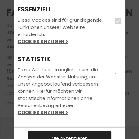
ESSENZIELL
FAHRLEHRER*IN ANFRAGEN
Diese Cookies sind für grundlegende
Du würdest gerne Deine Ausbildung
bei einem
Funktionen unserer Webseite
unserer Fahrprofis
absolvieren? Das freut uns, denn
erforderlich.
wir lieben unseren Job und möchten auch Dir gerne
COOKIES ANZEIGEN >
die Freude am Fahren
vermitteln.
Sicher hast du noch die ein oder andere Frage, bevor
STATISTIK
wir loslegen! Gerne nehmen
wir uns daher die Zeit
Diese Cookies ermöglichen uns die
für Dich
und Dein Anliegen
in einem unverbindlichen
Analyse der Website-Nutzung, um
Beratungsgespräch!
unser Angebot laufend verbessern
Vereinbare jetzt online einen Termin in unserer
können. Hierfür möchten wir
Fahrschule – ganz einfach und bequem von zuhause!
statistische Informationen ohne
Wir freuen uns auf Deine Nachricht!
Personenbezug erheben.
COOKIES ANZEIGEN >
MARKETING
Alle akzeptieren